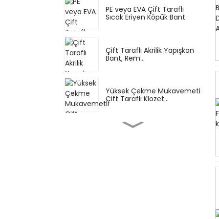
PE veya EVA Çift Taraflı
Sıcak Eriyen Köpük Bant
Çift Taraflı Akrilik Yapışkan
Bant, Rem...
Yüksek Çekme Mukavemeti
Çift Taraflı Klozet...
Yüksek sıcaklığa dayanıklı
silikon kauçuk yapıştırıcı...
Genel Amaçlı Maskeleme
Doğal Kauçuk A...
Çok Renkli Maskeleme Bandı