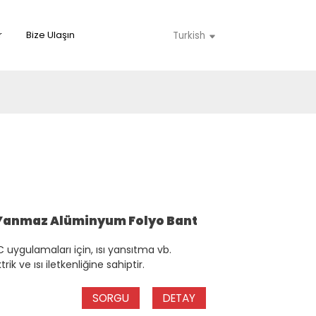
r
Bize Ulaşın
Turkish
Yanmaz Alüminyum Folyo Bant
uygulamaları için, ısı yansıtma vb.
k ve ısı iletkenliğine sahiptir.
SORGU
DETAY