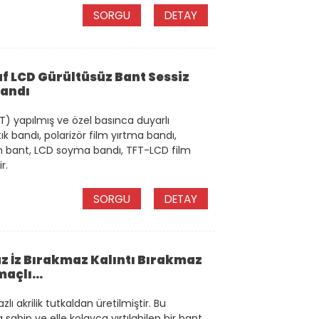
SORGU
DETAY
af LCD Gürültüsüz Bant Sessiz
Bandı
) yapılmış ve özel basınca duyarlı
atık bandı, polarizör film yırtma bandı,
n bant, LCD soyma bandı, TFT-LCD film
r.
SORGU
DETAY
 İz Bırakmaz Kalıntı Bırakmaz
açlı...
ı akrilik tutkaldan üretilmiştir. Bu
ip ve elle kolayca yırtılabilen bir bant