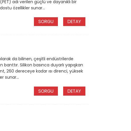
 (PET) adı verilen güçlü ve dayanıklı bir
stu özellikler sunar...
SORGU
DETAY
arak da bilinen, çeşitli endüstrilerde
n banttır. Silikon basınca duyarlı yapışkan
nt, 260 dereceye kadar ısı direnci, yüksek
r sunar...
SORGU
DETAY