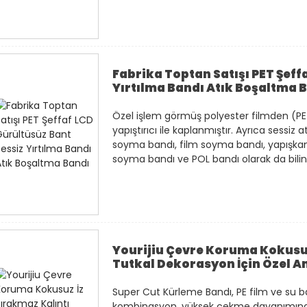
Fabrika Toptan Satışı PET Şeff
Yırtılma Bandı Atık Boşaltma 
Özel işlem görmüş polyester filmden (PET
yapıştırıcı ile kaplanmıştır. Ayrıca sessiz 
soyma bandı, film soyma bandı, yapışka
soyma bandı ve POL bandı olarak da bilini
Yourijiu Çevre Koruma Kokusuz
Tutkal Dekorasyon İçin Özel Am
Super Cut Kürleme Bandı, PE film ve su bazl
kombinasyon, yüksek çekme dayanımına sah