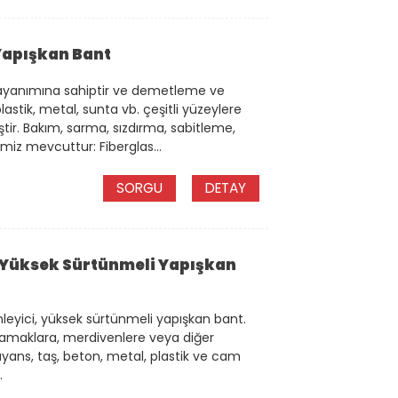
 Yapışkan Bant
dayanımına sahiptir ve demetleme ve
stik, metal, sunta vb. çeşitli yüzeylere
ştir. Bakım, sarma, sızdırma, sabitleme,
pimiz mevcuttur: Fiberglas...
SORGU
DETAY
, Yüksek Sürtünmeli Yapışkan
leyici, yüksek sürtünmeli yapışkan bant.
amaklara, merdivenlere veya diğer
fayans, taş, beton, metal, plastik ve cam
.