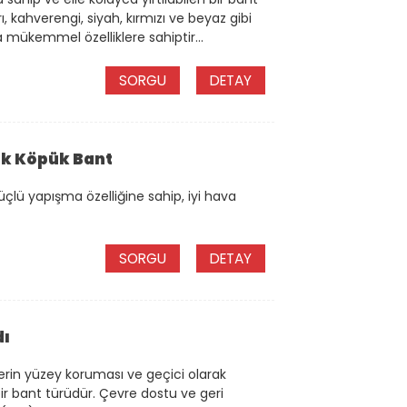
rı, kahverengi, siyah, kırmızı ve beyaz gibi
a mükemmel özelliklere sahiptir...
SORGU
DETAY
lik Köpük Bant
üçlü yapışma özelliğine sahip, iyi hava
SORGU
DETAY
dı
erin yüzey koruması ve geçici olarak
ir bant türüdür. Çevre dostu ve geri