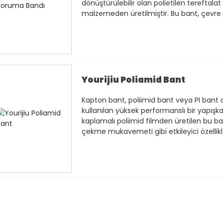
dönüştürülebilir olan polietilen tereftalat
malzemeden üretilmiştir. Bu bant, çevre do
Yourijiu Poliamid Bant
Kapton bant, poliimid bant veya PI bant ol
kullanılan yüksek performanslı bir yapışka
kaplamalı poliimid filmden üretilen bu ba
çekme mukavemeti gibi etkileyici özellikle